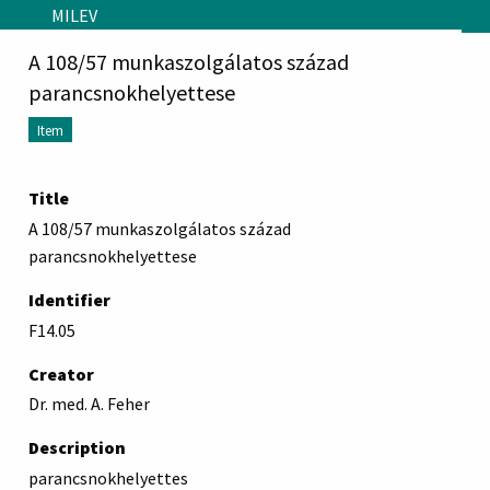
Skip to main content
MILEV
A 108/57 munkaszolgálatos század
parancsnokhelyettese
Item
Title
A 108/57 munkaszolgálatos század
parancsnokhelyettese
Identifier
F14.05
Creator
Dr. med. A. Feher
Description
parancsnokhelyettes