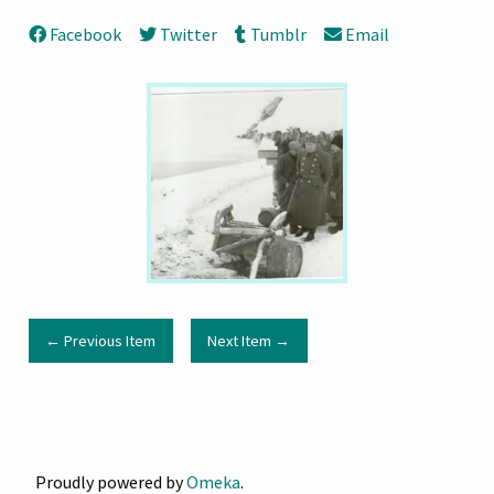
Facebook
Twitter
Tumblr
Email
← Previous Item
Next Item →
Proudly powered by
Omeka
.