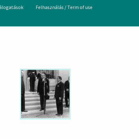
válogatások
Felhasználás / Term of use