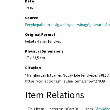
Date
1936
Source
Fényképalbum a Lágymányosi zsinagóga avatásár
Original Format
Fekete-fehér fénykép
Physical Dimensions
17 x 23,5 cm
Citation
“Hamburger István és Novák Ede fényképe,”
MILEV
https://collections.milev.hu/items/show/27939
.
Item Relations
This Item
dcterms:isPartOf
Item:
Fényképa