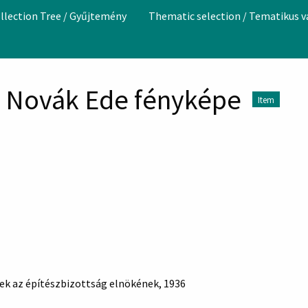
llection Tree / Gyűjtemény
Thematic selection / Tematikus 
s Novák Ede fényképe
Item
ek az építészbizottság elnökének, 1936