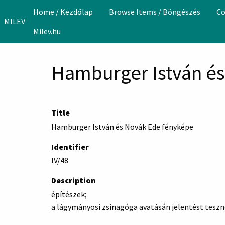
Skip to main content
Home / Kezdőlap
Browse Items / Böngészés
Co
MILEV
Milev.hu
Hamburger István é
Title
Hamburger István és Novák Ede fényképe
Identifier
IV/48
Description
építészek;
a lágymányosi zsinagóga avatásán jelentést teszn