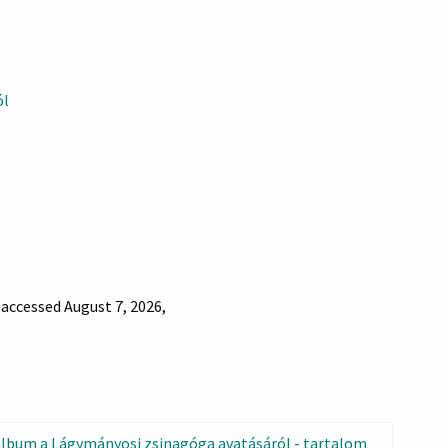
ól
, accessed August 7, 2026,
lbum a Lágymányosi zsinagóga avatásáról - tartalom