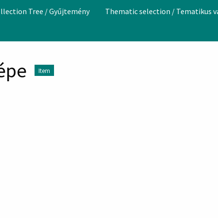
llection Tree / Gyűjtemény
Thematic selection / Tematikus 
képe
Item