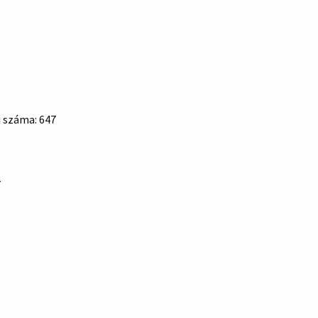
i száma: 647
7