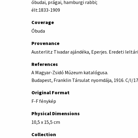
óbudai, prágai, hamburgi rabbi;
élt:1833-1909
Coverage
Óbuda
Provenance
Austerlitz Tivadar ajándéka, Eperjes. Eredeti leltár
References
A Magyar-Zsidó Múzeum katalógusa.
Budapest, Franklin Társulat nyomdája, 1916. C/I/1
Original Format
F-F fénykép
Physical Dimensions
10,5 x 15,5 cm
Collection