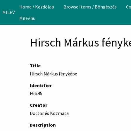
Skip to main content
Home / Kezdőlap
Browse Items / Böngészés
Co
MILEV
Milev.hu
Hirsch Márkus fény
Title
Hirsch Márkus fényképe
Identifier
F66.45
Creator
Doctor és Kozmata
Description