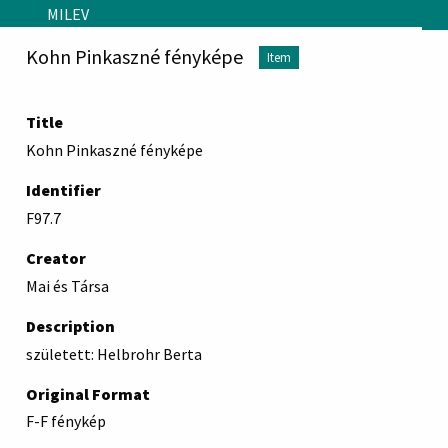
Skip to main content
MILEV
Kohn Pinkaszné fényképe
Item
Title
Kohn Pinkaszné fényképe
Identifier
F97.7
Creator
Mai és Társa
Description
született: Helbrohr Berta
Original Format
F-F fénykép