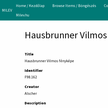
Skip to main content
Home / Kezdőlap
Browse Items / Böngészés
Co
MILEV
Milev.hu
Hausbrunner Vilmos
Title
Hausbrunner Vilmos fényképe
Identifier
F98.162
Creator
Alscher
Description