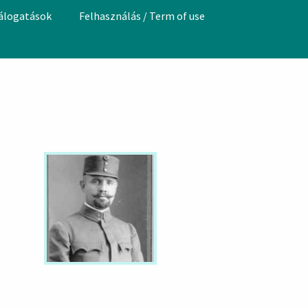
válogatások
Felhasználás / Term of use