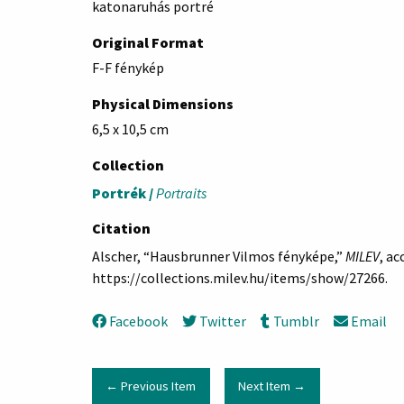
katonaruhás portré
Original Format
F-F fénykép
Physical Dimensions
6,5 x 10,5 cm
Collection
Portrék /
Portraits
Citation
Alscher, “Hausbrunner Vilmos fényképe,”
MILEV
, ac
https://collections.milev.hu/items/show/27266
.
Facebook
Twitter
Tumblr
Email
← Previous Item
Next Item →