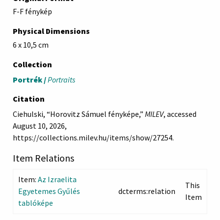
F-F fénykép
Physical Dimensions
6 x 10,5 cm
Collection
Portrék /
Portraits
Citation
Ciehulski, “Horovitz Sámuel fényképe,”
MILEV
, accessed
August 10, 2026,
https://collections.milev.hu/items/show/27254
.
Item Relations
Item:
Az Izraelita
This
Egyetemes Gyűlés
dcterms:relation
Item
tablóképe