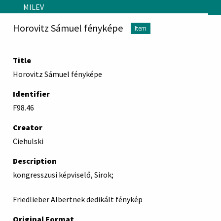
Skip to main content
MILEV
Horovitz Sámuel fényképe
Item
Title
Horovitz Sámuel fényképe
Identifier
F98.46
Creator
Ciehulski
Description
kongresszusi képviselő, Sirok;
Friedlieber Albertnek dedikált fénykép
Original Format