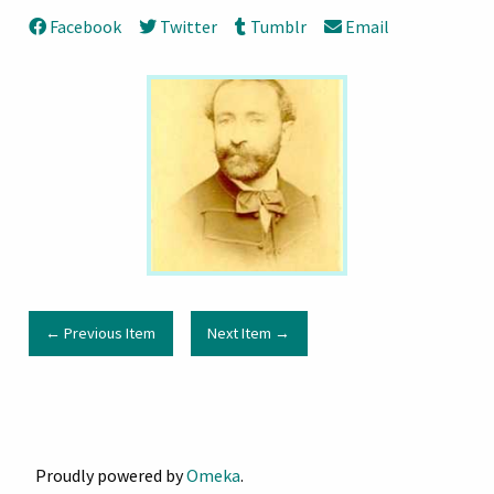
Facebook
Twitter
Tumblr
Email
← Previous Item
Next Item →
Proudly powered by
Omeka
.