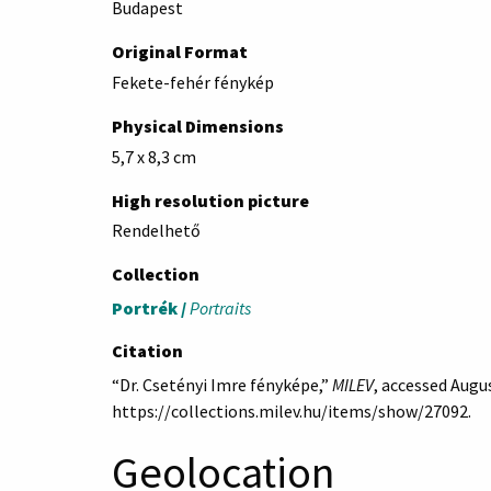
Budapest
Original Format
Fekete-fehér fénykép
Physical Dimensions
5,7 x 8,3 cm
High resolution picture
Rendelhető
Collection
Portrék /
Portraits
Citation
“Dr. Csetényi Imre fényképe,”
MILEV
, accessed Augus
https://collections.milev.hu/items/show/27092
.
Geolocation