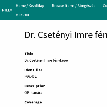
Skip to main content
Home / Kezdőlap
Browse Items / Böngészés
Co
MILEV
Milev.hu
Dr. Csetényi Imre f
Title
Dr. Csetényi Imre fényképe
Identifier
F66.462
Description
ORI tanára
Coverage