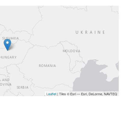
Leaflet
| Tiles © Esri — Esri, DeLorme, NAVTEQ