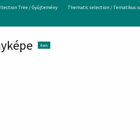
llection Tree / Gyűjtemény
Thematic selection / Tematikus 
ényképe
Item