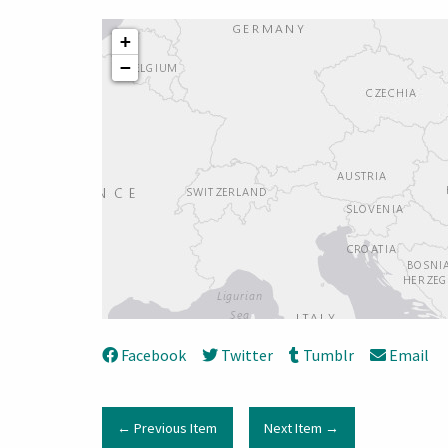
+
−
Facebook
Twitter
Tumblr
Email
← Previous Item
Next Item →