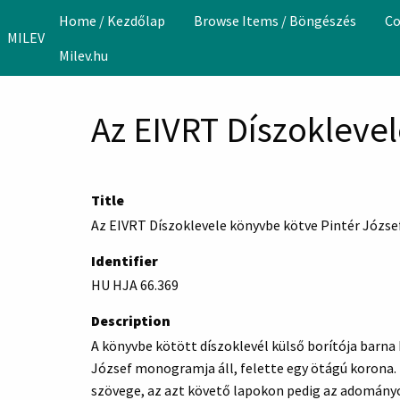
Skip to main content
Home / Kezdőlap
Browse Items / Böngészés
Co
MILEV
Milev.hu
Az EIVRT Díszokleve
Title
Az EIVRT Díszoklevele könyvbe kötve Pintér Józs
Identifier
HU HJA 66.369
Description
A könyvbe kötött díszoklevél külső borítója barna
József monogramja áll, felette egy ötágú korona. 
szövege, az azt követő lapokon pedig az adományo