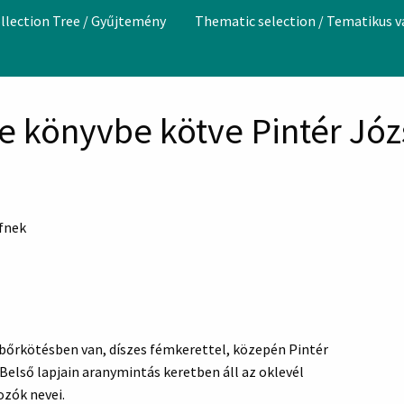
llection Tree / Gyűjtemény
Thematic selection / Tematikus 
le könyvbe kötve Pintér Jó
efnek
 bőrkötésben van, díszes fémkerettel, közepén Pintér
Belső lapjain aranymintás keretben áll az oklevél
zók nevei.