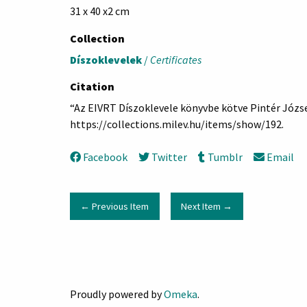
31 x 40 x2 cm
Collection
Díszoklevelek
/
Certificates
Citation
“Az EIVRT Díszoklevele könyvbe kötve Pintér Józs
https://collections.milev.hu/items/show/192
.
Facebook
Twitter
Tumblr
Email
← Previous Item
Next Item →
Proudly powered by
Omeka
.