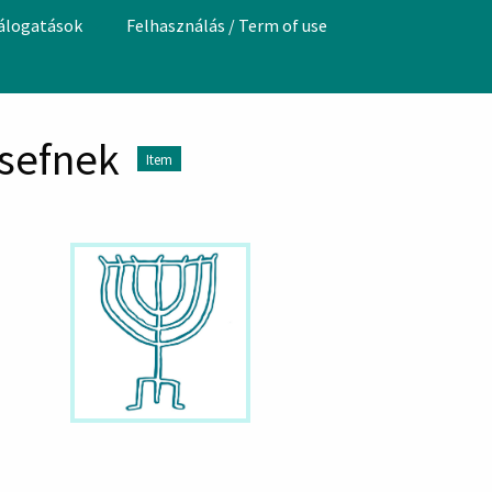
válogatások
Felhasználás / Term of use
zsefnek
Item