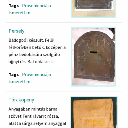
Tags
Provenienciája
ismeretlen
Persely
Bádogból készült. Felül
félkörívben betűk, középen a
pénz bedobására szolgáló
ujjnyi rés. Bal oldalán két zár.
Hátul nyitható.
Tags
Provenienciája
ismeretlen
Tóraköpeny
Anyagában mintás barna
szövet Fent rávarrt rózsa,
alatta sárga selyem anyaggal