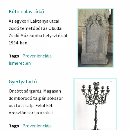
Felirat:
Itt nyugszik a hajadon Cirl,
Kétoldalas sírkő
Baruch Abliz leánya, elul 15-
Az egykori Laktanya utcai
én 5531 évben. Lelke
zsidó temetőből az Óbudai
fogadtassék be az örök élet
Zsidó Múzeumba helyezték át
kötelékébe
1934-ben.
Kétoldalas sírkő: egyik
Tags
Provenienciája
oldala egy
3. századi római
ismeretlen
sírkő,
másik oldala pedig egy
18. századi barokkos
Gyertyatartó
faragással díszített zsidó
sírkő
Öntött sárgaréz. Magasan
domborodó talpán sokszor
Római kori oldal: Petronius
osztott talp. Felül két
Censerinus, római legionárius
oroszlán tartja azokat az
és felesége Aurelia Maximia 4
íveket amelyeken a
Tags
Provenienciája
gyermekének családi
gyertyatartók állnak. Négy