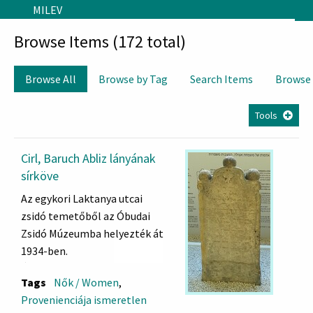
Skip to main content
MILEV
Browse Items (172 total)
Browse All
Browse by Tag
Search Items
Browse
Tools
Cirl, Baruch Abliz lányának
sírköve
Az egykori Laktanya utcai
zsidó temetőből az Óbudai
Zsidó Múzeumba helyezték át
1934-ben.
Újrafaragott zsidó sírkő,
Tags
Nők / Women
,
másik oldala római kori sírkő
Provenienciája ismeretlen