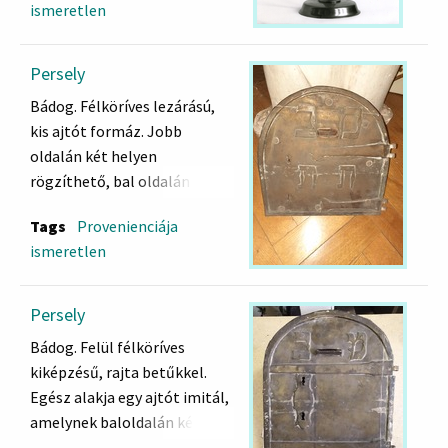
ismeretlen
sírládájára faragott
váz alakú gyertyatartó,
képmások
tányérkákon áll. Középen
ugyancsak tányérkán kétfejű
Persely
kiterjesztett szárnyú sas. A
Bádog. Félköríves lezárású,
nodus feltehetően korábbi.
kis ajtót formáz. Jobb
oldalán két helyen
rögzíthető, bal oldalán két
kulcslyuk.
Tags
Provenienciája
Felül: מב
ismeretlen
Alul: תת
Hátoldalán persely nyílásától
vezető "torok" rész és zárak.
Persely
Bádog. Felül félköríves
kiképzésű, rajta betűkkel.
Egész alakja egy ajtót imitál,
amelynek baloldalán két
zászlós nyitható zárja van.