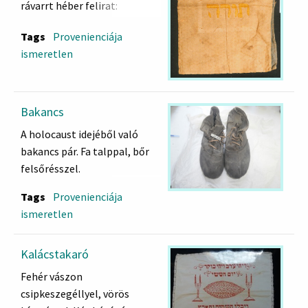
rávarrt héber felirat:
כתר תורה) כת) = A Tóra
Tags
Provenienciája
koronája
ismeretlen
Bakancs
A holocaust idejéből való
bakancs pár. Fa talppal, bőr
felsőrésszel.
Tags
Provenienciája
ismeretlen
Kalácstakaró
Fehér vászon
csipkeszegéllyel, vörös