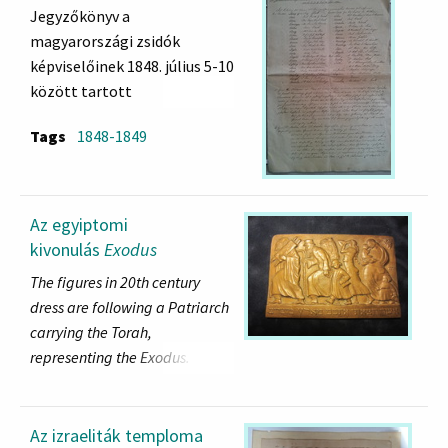
Jegyzőkönyv a
magyarországi zsidók
képviselőinek 1848. július 5-10
között tartott
közgyűléséről, a jegyzőkönyv
Tags
1848-1849
első oldalán a képviselők
névsorával
Az egyiptomi
kivonulás
Exodus
The figures in 20th century
dress are following a Patriarch
carrying the Torah,
representing the Exodus. The
Hebrew script below says: "I
have taken you out of the land
of Egypt".
Az izraeliták temploma