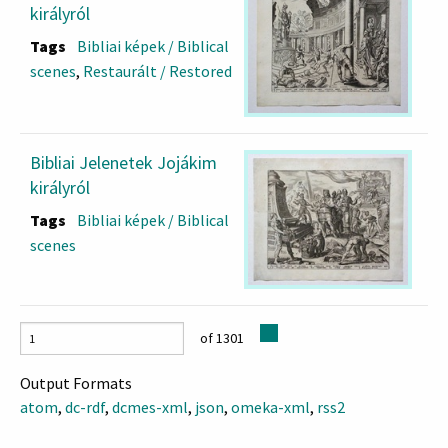
királyról
Tags
Bibliai képek / Biblical
scenes
,
Restaurált / Restored
Bibliai Jelenetek Jojákim
királyról
Tags
Bibliai képek / Biblical
scenes
of 1301
Output Formats
atom
,
dc-rdf
,
dcmes-xml
,
json
,
omeka-xml
,
rss2