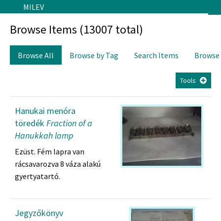
Skip to main content
MILEV
Browse Items (13007 total)
Browse All
Browse by Tag
Search Items
Browse
Tools
Hanukai menóra
töredék
Fraction of a
Hanukkah
lamp
Ezüst. Fém lapra van
rácsavarozva 8 váza alakú
gyertyatartó.
Jegyzőkönyv