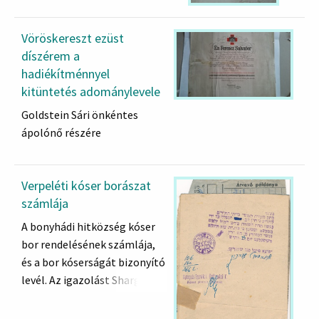
Vöröskereszt ezüst
díszérem a
hadiékítménnyel
kitüntetés adománylevele
Goldstein Sári önkéntes
ápolónő részére
Verpeléti kóser borászat
számlája
A bonyhádi hitközség kóser
bor rendelésének számlája,
és a bor kóserságát bizonyító
levél. Az igazolást Sharga
Faivel Segal Schwartz
budapesti ortodox rabbi