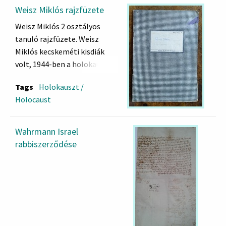
Weisz Miklós rajzfüzete
Weisz Miklós 2 osztályos
tanuló rajzfüzete. Weisz
Miklós kecskeméti kisdiák
volt, 1944-ben a holokauszt
áldozata lett. (Saul adatlap:
Tags
Holokauszt /
000539)
Holocaust
Wahrmann Israel
rabbiszerződése