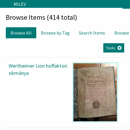
Skip to main content
MILEV
Browse Items (414 total)
Browse All
Browse by Tag
Search Items
Browse
Tools
Wertheimer Lion hoffaktori
okmánya