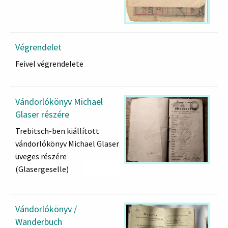
állította ki.
Végrendelet
Feivel végrendelete
Vándorlókönyv Michael
Glaser részére
Trebitsch-ben kiállított
vándorlókönyv Michael Glaser
üveges részére
(Glasergeselle)
Bejegyzések:
Trebitsch 1839
Alt-Ofen, 1841
Vándorlókönyv /
Pressburg 1841
Wanderbuch