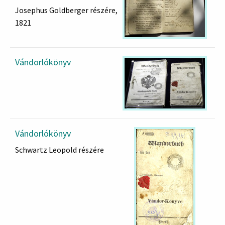
Alt-Ofen, 1843
Josephus Goldberger részére,
Lugos 1844
1821
Neusatz 1844
Alt-Ofen 1846
Vándorlókönyv
Vándorlókönyv
Schwartz Leopold részére