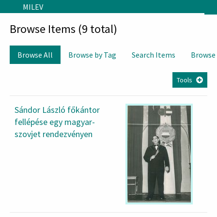
Skip to main content
MILEV
Browse Items (9 total)
Browse All
Browse by Tag
Search Items
Browse
Tools
Sándor László főkántor
fellépése egy magyar-
szovjet rendezvényen