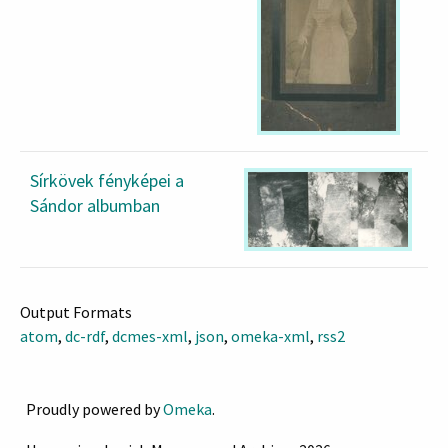
Sírkövek fényképei a
Sándor albumban
Output Formats
atom
,
dc-rdf
,
dcmes-xml
,
json
,
omeka-xml
,
rss2
Proudly powered by
Omeka
.