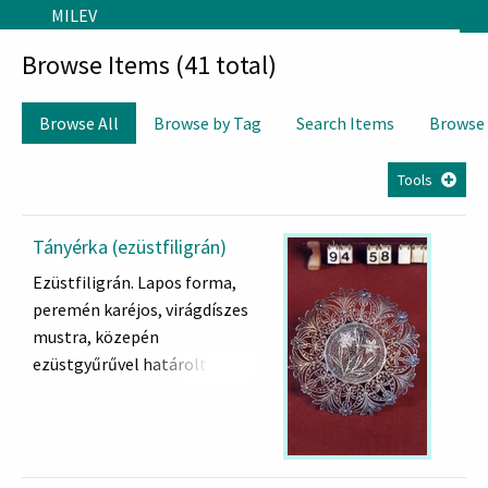
Skip to main content
MILEV
Browse Items (41 total)
Browse All
Browse by Tag
Search Items
Browse
Tools
Tányérka (ezüstfiligrán)
Ezüstfiligrán. Lapos forma,
peremén karéjos, virágdíszes
mustra, közepén
ezüstgyűrűvel határolt
kettős levelű virágszál.