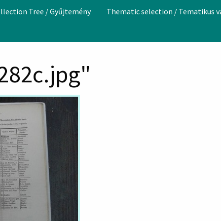
llection Tree / Gyűjtemény
Thematic selection / Tematikus 
1282c.jpg"