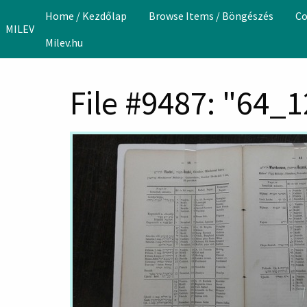
Skip to main content
Home / Kezdőlap
Browse Items / Böngészés
Co
MILEV
Milev.hu
File #9487: "64_