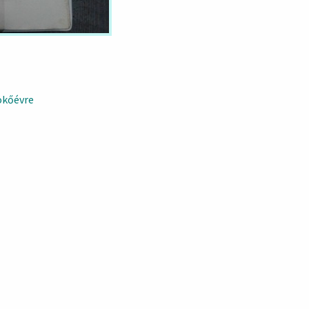
ökőévre