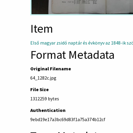
Item
Első magyar zsidó naptár és évkönyv az 1848-ik sz
Format Metadata
Original Filename
64_1282c.jpg
File Size
1312259 bytes
Authentication
9ebd19e17a3bc69d83f1a75a374b12cf