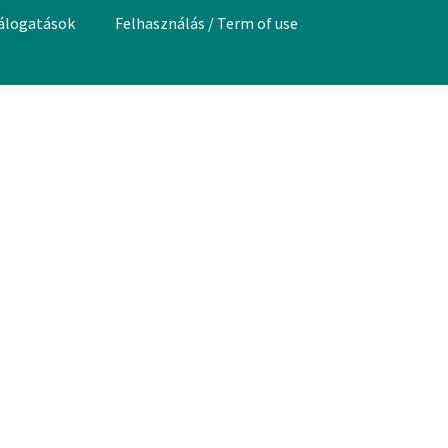
válogatások
Felhasználás / Term of use