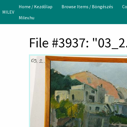
Skip to main content
Home / Kezdőlap
Browse Items / Böngészés
Co
MILEV
Milev.hu
File #3937: "03_2