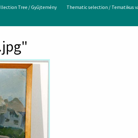
llection Tree / Gyűjtemény
Thematic selection / Tematikus 
.jpg"