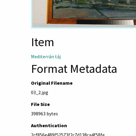
Item
Mediterrán táj
Format Metadata
Original Filename
03_2.jpg
File Size
398963 bytes
Authentication
2cf856e489f52573f2c7d138ca4f58fe