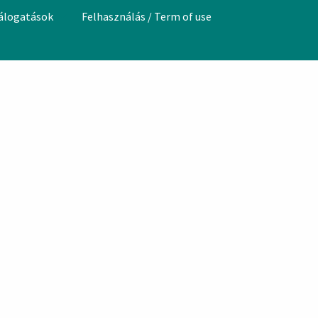
válogatások
Felhasználás / Term of use