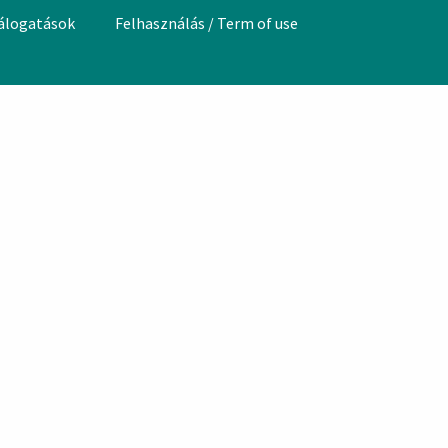
válogatások
Felhasználás / Term of use