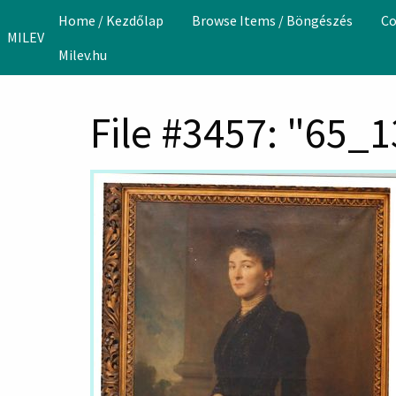
Skip to main content
Home / Kezdőlap
Browse Items / Böngészés
Co
MILEV
Milev.hu
File #3457: "65_1