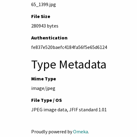
65_1399.jpg
File Size
280943 bytes
Authentication
fe837e520baefc4184fa56f5e65d6124
Type Metadata
Mime Type
image/jpeg
File Type / OS
JPEG image data, JFIF standard 1.01
Proudly powered by
Omeka
.