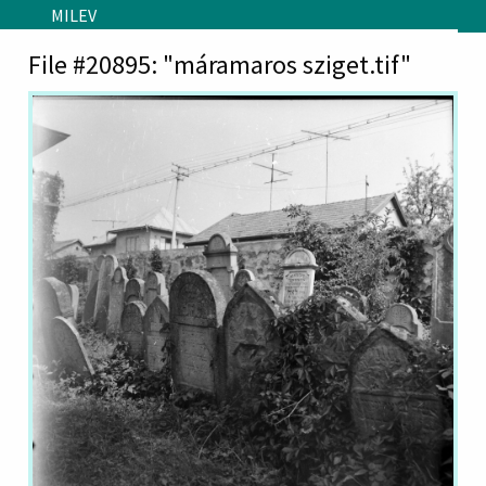
Skip to main content
MILEV
File #20895: "máramaros sziget.tif"