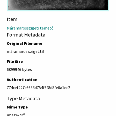
Item
Máramarosszigeti temető
Format Metadata
Original Filename
máramaros sziget.tif
File Size
6899946 bytes
Authentication
774cef227c6633d754f6f8d8fe0a1ec2
Type Metadata
Mime Type
image/tiff