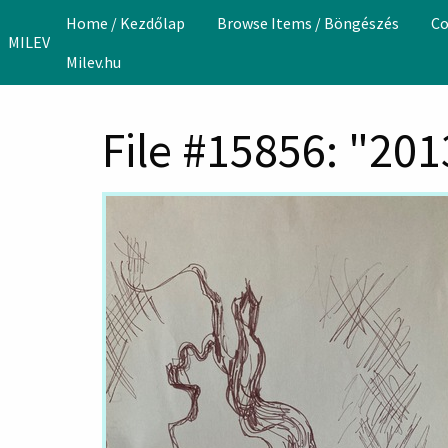
Skip to main content
Home / Kezdőlap
Browse Items / Böngészés
Co
MILEV
Milev.hu
File #15856: "201