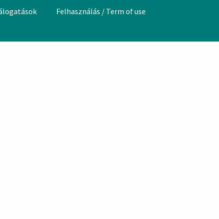
válogatások
Felhasználás / Term of use