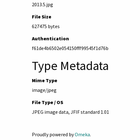
2013.5.jpg
File Size
627475 bytes
Authentication
f61de4b6502e054150fff99545f1d76b
Type Metadata
Mime Type
image/jpeg
File Type / OS
JPEG image data, JFIF standard 1.01
Proudly powered by
Omeka
.