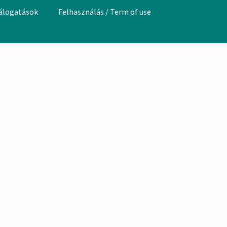
válogatások
Felhasználás / Term of use