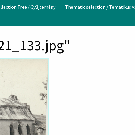
llection Tree / Gyűjtemény
Thematic selection / Tematikus 
021_133.jpg"