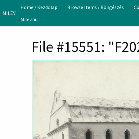
Skip to main content
Home / Kezdőlap
Browse Items / Böngészés
Co
MILEV
Milev.hu
File #15551: "F2