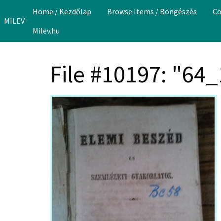
Skip to main content
Home / Kezdőlap
Browse Items / Böngészés
Co
MILEV
Milev.hu
File #10197: "64