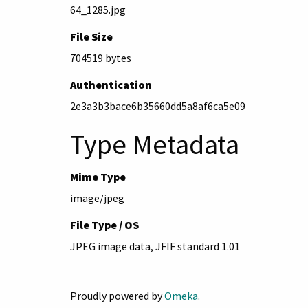
64_1285.jpg
File Size
704519 bytes
Authentication
2e3a3b3bace6b35660dd5a8af6ca5e09
Type Metadata
Mime Type
image/jpeg
File Type / OS
JPEG image data, JFIF standard 1.01
Proudly powered by
Omeka
.