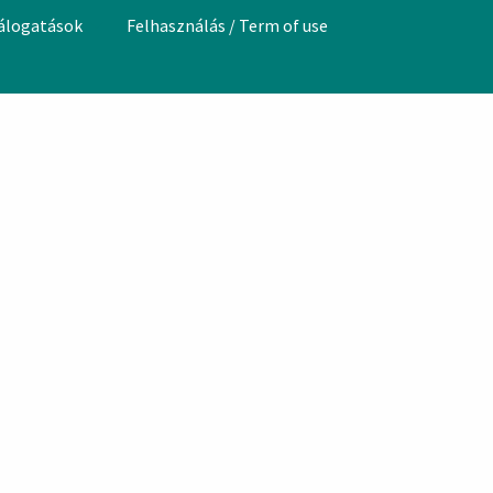
válogatások
Felhasználás / Term of use