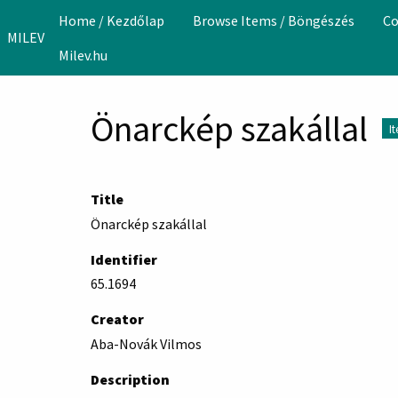
Skip to main content
Home / Kezdőlap
Browse Items / Böngészés
Co
MILEV
Milev.hu
Önarckép szakállal
I
Title
Önarckép szakállal
Identifier
65.1694
Creator
Aba-Novák Vilmos
Description