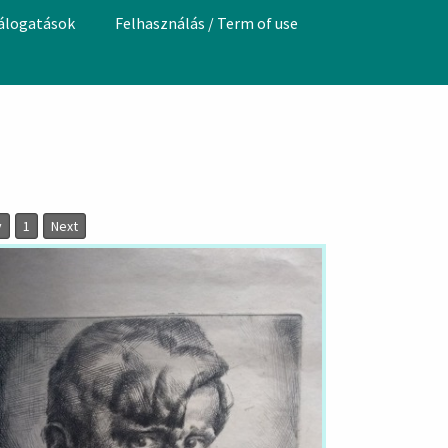
válogatások
Felhasználás / Term of use
v
1
Next