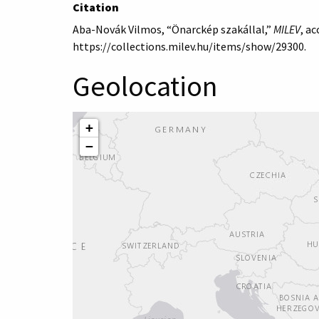
Citation
Aba-Novák Vilmos, “Önarckép szakállal,”
MILEV
, a
https://collections.milev.hu/items/show/29300
.
Geolocation
+
−