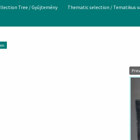
llection Tree / Gyűjtemény
Thematic selection / Tematikus 
tem
Pre