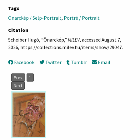
Tags
Önarckép / Selp-Portrait
,
Portré / Portrait
Citation
Scheiber Hugó, “Önarckép,”
MILEV
, accessed August 7,
2026,
https://collections.milev.hu/items/show/29047
.
Facebook
Twitter
Tumblr
Email
Prev
1
Next