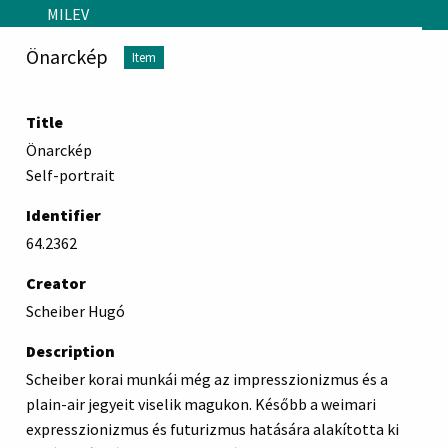
Skip to main content
MILEV
Önarckép
Item
Title
Önarckép
Self-portrait
Identifier
64.2362
Creator
Scheiber Hugó
Description
Scheiber korai munkái még az impresszionizmus és a
plain-air jegyeit viselik magukon. Később a weimari
expresszionizmus és futurizmus hatására alakította ki