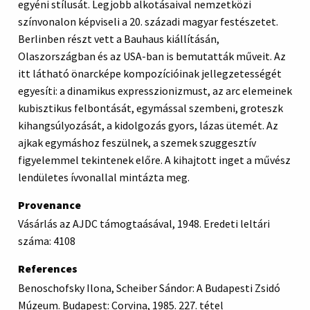
egyéni stílusát. Legjobb alkotásaival nemzetközi
színvonalon képviseli a 20. századi magyar festészetet.
Berlinben részt vett a Bauhaus kiállításán,
Olaszországban és az USA-ban is bemutatták műveit. Az
itt látható önarcképe kompozícióinak jellegzetességét
egyesíti: a dinamikus expresszionizmust, az arc elemeinek
kubisztikus felbontását, egymással szembeni, groteszk
kihangsúlyozását, a kidolgozás gyors, lázas ütemét. Az
ajkak egymáshoz feszülnek, a szemek szuggesztív
figyelemmel tekintenek előre. A kihajtott inget a művész
lendületes ívvonallal mintázta meg.
Provenance
Vásárlás az AJDC támogtaásával, 1948. Eredeti leltári
száma: 4108
References
Benoschofsky Ilona, Scheiber Sándor: A Budapesti Zsidó
Múzeum. Budapest: Corvina, 1985. 227. tétel