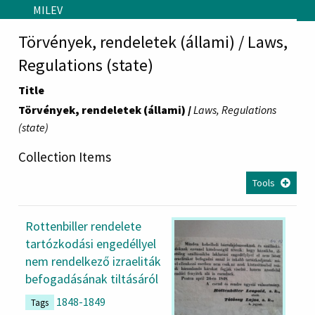
Skip to main content
MILEV
Törvények, rendeletek (állami) / Laws,
Regulations (state)
Title
Törvények, rendeletek (állami) /
Laws, Regulations
(state)
Collection Items
Tools
Rottenbiller rendelete
tartózkodási engedéllyel
nem rendelkező izraeliták
befogadásának tiltásáról
1848-1849
Tags