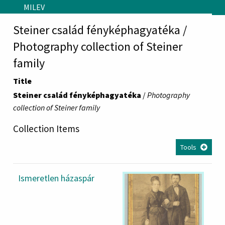
Skip to main content
MILEV
Steiner család fényképhagyatéka /
Photography collection of Steiner
family
Title
Steiner család fényképhagyatéka
/
Photography
collection of Steiner family
Collection Items
Tools
Ismeretlen házaspár