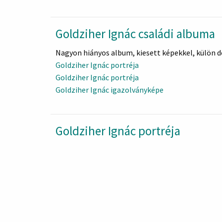
Goldziher Ignác családi albuma
Nagyon hiányos album, kiesett képekkel, külön 
Goldziher Ignác portréja
Goldziher Ignác portréja
Goldziher Ignác igazolványképe
Goldziher Ignác porttéja
Goldziher Ignác portréja
Goldziher Ignác fiatalkori képe
Goldziher Ignác portréja
ismeretlen csecsemő
Goldziher I. LIpcsében
Goldziher Ignácné (Mittler LAura) fiatalkori képe
Goldziher Ignácné, fiatalkori
Goldziher Ignácné
Goldziher Ignácné
Goldziher IGnácné, időskori képe