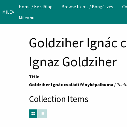
Skip to main content
Home / Kezdőlap
Browse Items / Böngészés
Co
MILEV
Milev.hu
Goldziher Ignác 
Ignaz Goldziher
Title
Goldziher Ignác családi fényképalbuma /
Photo
Collection Items