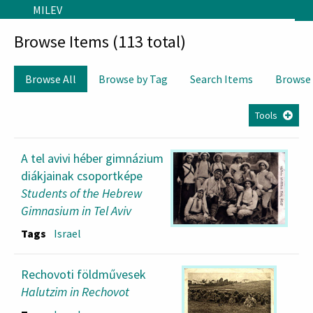
Skip to main content
MILEV
Browse Items (113 total)
Browse All
Browse by Tag
Search Items
Browse
Tools
A tel avivi héber gimnázium
diákjainak csoportképe
Students of the Hebrew
Gimnasium in Tel Aviv
Tags
Israel
Rechovoti földművesek
Halutzim in Rechovot