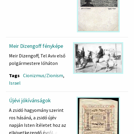
Meir Dizengoff fényképe
Meir Dizengoff, Tel Aviv első
polgármestere lóháton
Tags
Cionizmus/Zionism
,
Israel
Újévi jókívánságok
A zsidó hagyomány szerint
ros hásáná, a zsidó újév
napján Isten ítéletet hoz az
elkövetkezendő évről, ezért a