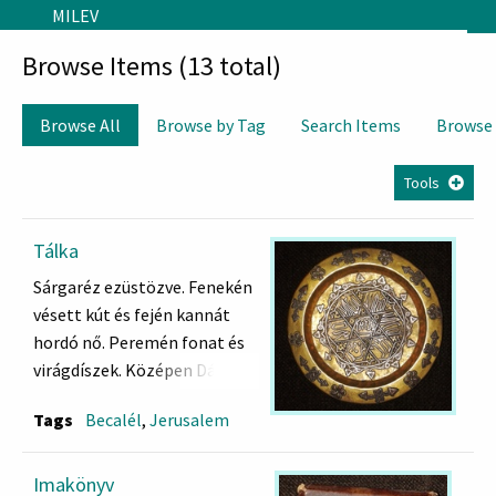
Skip to main content
MILEV
Browse Items (13 total)
Browse All
Browse by Tag
Search Items
Browse
Tools
Tálka
Sárgaréz ezüstözve. Fenekén
vésett kút és fején kannát
hordó nő. Peremén fonat és
virágdíszek. Középen Dávid
csillag, zsoltáridézet,
Tags
Becalél
,
Jerusalem
stilizált héber betűkkel:
אם אשכחך יחשלם תשכח
ימיני -ציון
Imakönyv