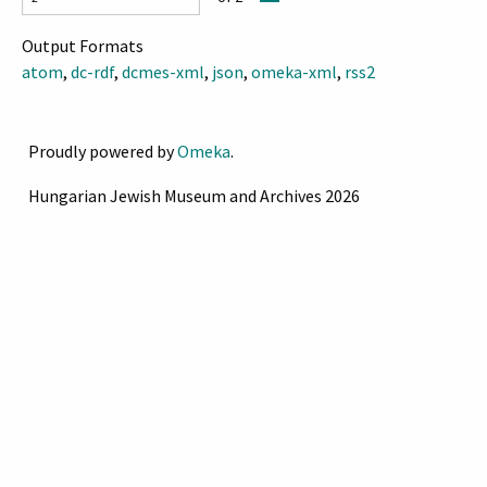
magas, szűkebb áttört rész.
Output Formats
atom
,
dc-rdf
,
dcmes-xml
,
json
,
omeka-xml
,
rss2
Proudly powered by
Omeka
.
Hungarian Jewish Museum and Archives 2026