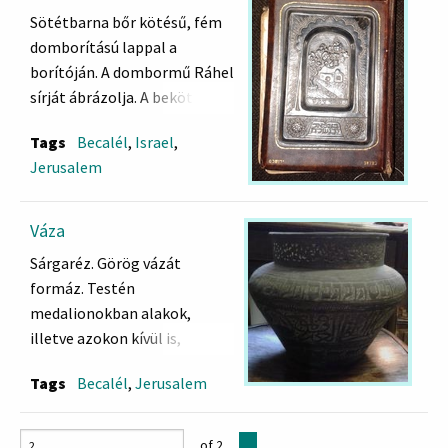
"Ha elfelejtelek Jeruzsálem,
Sötétbarna bőr kötésű, fém
felejtsem el jobbomat"
domborítású lappal a
(137.Zs. 7. vers)
borítóján. A dombormű Ráhel
Közepében:" Becalél"
sírját ábrázolja. A bekötött
könyv lengyel, a borító
Tags
Becalél
,
Israel
,
Becalél munka
Jerusalem
Váza
Sárgaréz. Görög vázát
formáz. Testén
medalionokban alakok,
illetve azokon kívül is,
valamint arab szerű írás a
Tags
Becalél
,
Jerusalem
középső sávban. Az alsó
sávban állatok sora, a felső
sávban héber felirat. Tetején
of 2