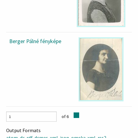
Berger Pálné fényképe
of 6
Output Formats
atom
,
dc-rdf
,
dcmes-xml
,
json
,
omeka-xml
,
rss2