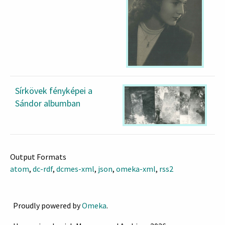
Sírkövek fényképei a
Sándor albumban
Output Formats
atom
,
dc-rdf
,
dcmes-xml
,
json
,
omeka-xml
,
rss2
Proudly powered by
Omeka
.