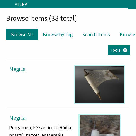
Skip to main content
MILEV
Browse Items (38 total)
Browse All
Browse by Tag
Search Items
Browse
Tools
Megilla
Megilla
Pergamen, kézzel írott. Rúdja
hosszú, tagolt, esztergált