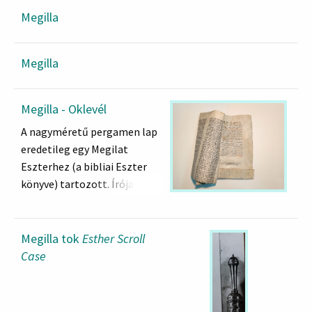
Megilla
Megilla
Megilla - Oklevél
A nagyméretű pergamen lap
eredetileg egy Megilat
Eszterhez (a bibliai Eszter
könyve) tartozott. Írója
gyakorlott szófer lehetett,
hiszen sikerült úgy illesztenie
a szöveget, hogy valamennyi
Megilla tok
Esther Scroll
kolumna a a hamelekh (a
Case
király) szóval kezdődik. A
tekercs feltehetően kikerült
a zsidó közösség