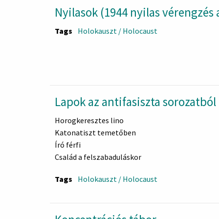
Nyilasok (1944 nyilas vérengzés
Tags
Holokauszt / Holocaust
Lapok az antifasiszta sorozatból
Horogkeresztes lino
Katonatiszt temetőben
Író férfi
Család a felszabaduláskor
Női akt
Tags
Holokauszt / Holocaust
Óvóhelyen