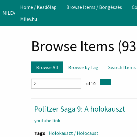
Skip to main content
Home / Kezdőlap
Browse Items / Böngészés
Co
MILEV
Milev.hu
Browse Items (93 
Browse All
Browse by Tag
Search Items
of 10
Politzer Saga 9: A holokauszt
youtube link
Tags
Holokauszt / Holocaust