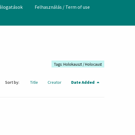
válogatások
Felhasználás / Term of use
Tags: Holokauszt / Holocaust
Sort by:
Title
Creator
Date Added