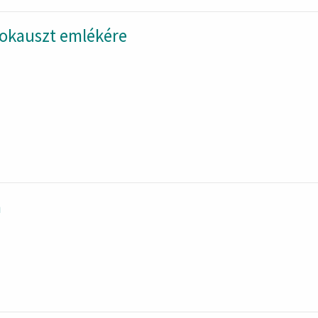
lokauszt emlékére
a