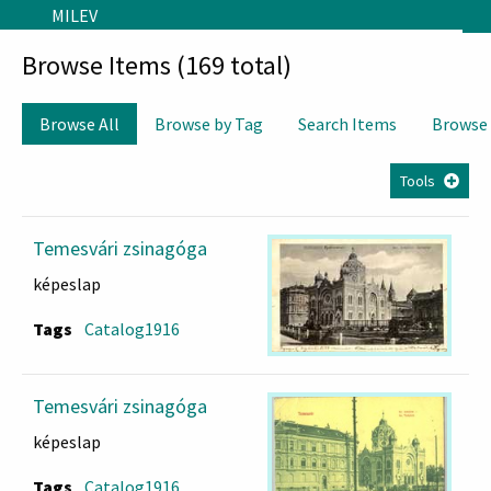
Skip to main content
MILEV
Browse Items (169 total)
Browse All
Browse by Tag
Search Items
Browse
Tools
Temesvári zsinagóga
képeslap
Tags
Catalog1916
Temesvári zsinagóga
képeslap
Tags
Catalog1916