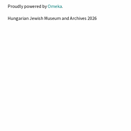
vásárolt gyümölcsös volt az
Proudly powered by
Omeka
.
első zsidó mezőgazdasági
Hungarian Jewish Museum and Archives 2026
üzem. Segítette a héber
nyomdászatot
Jeruzsálemben.