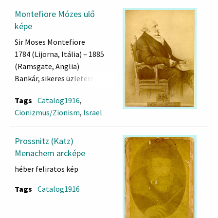
Montefiore Mózes ülő
képe
Sir Moses Montefiore
1784 (Lijorna, Itália) – 1885
(Ramsgate, Anglia)
Bankár, sikeres üzletember, a
Legfelsőbb Bíróság bírája
Tags
Catalog1916
,
Nagy Britanniában. Közel állt
Cionizmus/Zionism
,
Israel
az udvarhoz, nemesi címet
kapott a királynőtől. 1836-tól
a brit zsidó közösség elnöke
Prossnitz (Katz)
volt. Magas státuszát
Menachem arcképe
kihasználva próbált
héber feliratos kép
segítséget nyújtani az
üldözött zsidóknak. 1840-ben
Tags
Catalog1916
a damaszkuszi és a rodoszi
zsidókkal szembeni vérvád