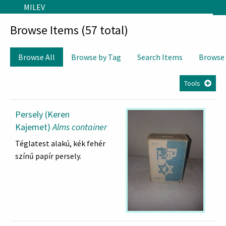
Skip to main content
MILEV
Browse Items (57 total)
Browse All
Browse by Tag
Search Items
Browse
Tools
Persely (Keren
Kajemet)
Alms container
Téglatest alakú, kék fehér
színű papír persely.