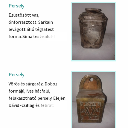
Persely
Ezüstözött vas,
ónforrasztott. Sarkain
levágott álló téglatest
forma. Sima teste alul-felül
profitált. Fedele lakattal
zárul, fogója S alakú, ívelt.
Elején szív alakú pajzsban
héber felirat:
"Icik Lieb Deutsch és felesége
Persely
Béjle Deutsch asszony
Vörös és sárgaréz. Doboz
adománya a Pesti Hitközség
formájú, íves hátfalú,
részére emlékül. A 628. évben
felakasztható persely. Elején
a kis időszámítás szerint."
Dávid -csillag és felirat:
J.E.N.R. 1861. J.W. Nyitható
fedél.