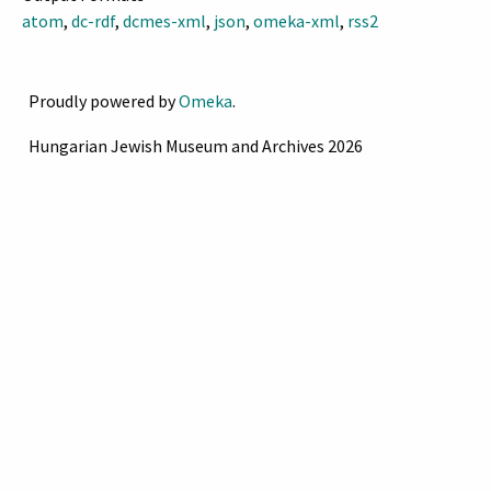
hitközség jótékony Szent
atom
,
dc-rdf
,
dcmes-xml
,
json
,
omeka-xml
,
rss2
Egyletének tulajdona.
"Jótékonyság megment a
haláltól"
Proudly powered by
Omeka
.
Oldalfalán szimmetrikus
Hungarian Jewish Museum and Archives 2026
ívekkel határolt palmetta,
poncolt alapon. Egykori
aranyozás nyomai látszanak.
Füle hajlított indás ,stilizált.