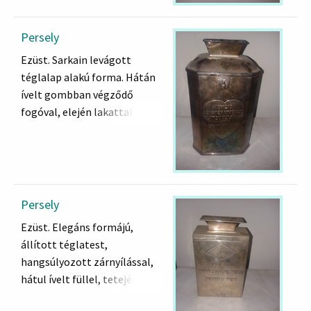
Persely
Ezüst. Sarkain levágott
téglalap alakú forma. Hátán
ívelt gombban végződő
fogóval, elején lakattal
zárható. Tetején
perselynyílás. Felirata a szív
alakú tondóban: "Emlékként
adta a ...Pesti Chevra
Kadisának Reb Leikleib
Persely
Deutsch és párja Béjle
Ezüst. Elegáns formájú,
Deutsch asszony a kis
állított téglatest,
időszámítás szerint 638-ban"
hangsúlyozott zárnyílással,
Jelzett.
hátul ívelt füllel, tetején
magasan kihajló