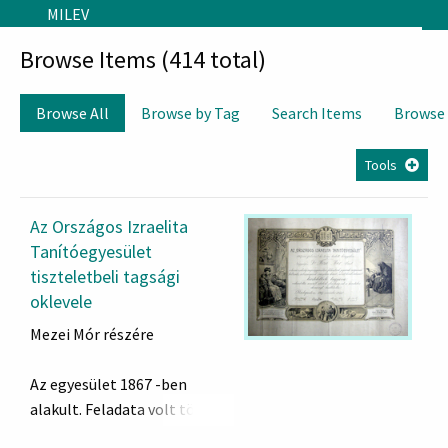
Skip to main content
MILEV
Browse Items (414 total)
Browse All
Browse by Tag
Search Items
Browse
Tools
Az Országos Izraelita
Tanítóegyesület
tiszteletbeli tagsági
oklevele
Mezei Mór részére
Az egyesület 1867 -ben
alakult. Feladata volt többek
között a magyar nemzeti